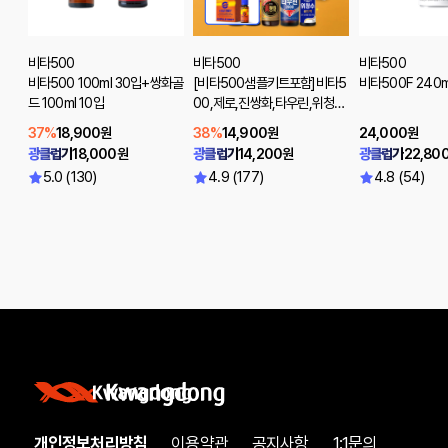
비타500
비타500
비타500
비타500 100ml 30입+쌍화골
[비타500샘플키트포함]비타5
비타500F 240m
드 100ml 10입
00,제로,진쌍화,타우린,위청수,
위생천스파클링제로 20입
37%
18,900원
38%
14,900원
24,000원
광클럽가
18,000원
광클럽가
14,200원
광클럽가
22,80
5.0 (130)
4.9 (177)
4.8 (54)
개인정보처리방침
이용약관
공지사항
1:1문의