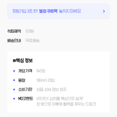
회원가입 3초 컷!
'
웰컴 쿠폰팩
'
놓치지 마세요
적립혜택
129원
배송안내
무료배송
핵심 정보
개당가격
645원
용량
100ml X 20입
소비기한
상품 상세 정보 참조
MD코멘트
비타민C 섭취를 액상으로 쉽게!
한 병으로 하루에 활력을 채우는 드링크