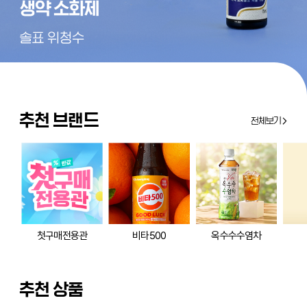
추천 브랜드
전체보기
첫구매전용관
비타500
옥수수수염차
추천 상품