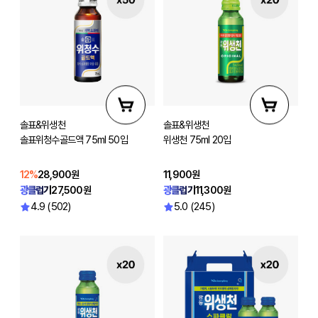
솔표&위생천
솔표&위생천
솔표위청수골드액 75ml 50입
위생천 75ml 20입
12%
28,900원
11,900원
광클럽가
27,500원
광클럽가
11,300원
4.9 (502)
5.0 (245)