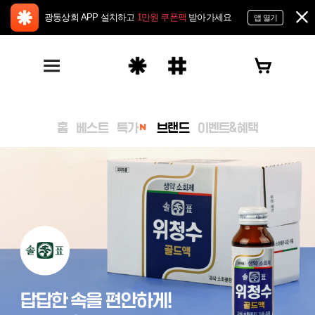
광동상회 APP 설치하고
1만원 쿠폰팩
받아가세요
앱 열기
홈
베스트
특가
브랜드
이벤트&혜택