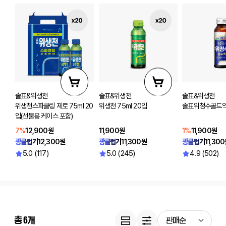
솔표&위생천
솔표&위생천
솔표&위생천
위생천스파클링 제로 75ml 20
위생천 75ml 20입
솔표위청수골드액 
입(선물용 케이스 포함)
7%
12,900원
11,900원
1%
11,900원
광클럽가
12,300원
광클럽가
11,300원
광클럽가
11,30
5.0 (117)
5.0 (245)
4.9 (502)
총
6
개
판매순