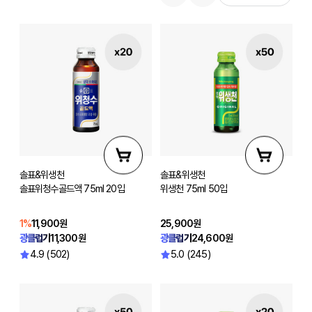
솔표&위생천
솔표&위생천
솔표위청수골드액 75ml 20입
위생천 75ml 50입
1%
11,900원
25,900원
광클럽가
11,300원
광클럽가
24,600원
4.9 (502)
5.0 (245)