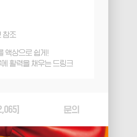
보 참조
를 액상으로 쉽게!
루에 활력을 채우는 드링크
2,065
]
문의