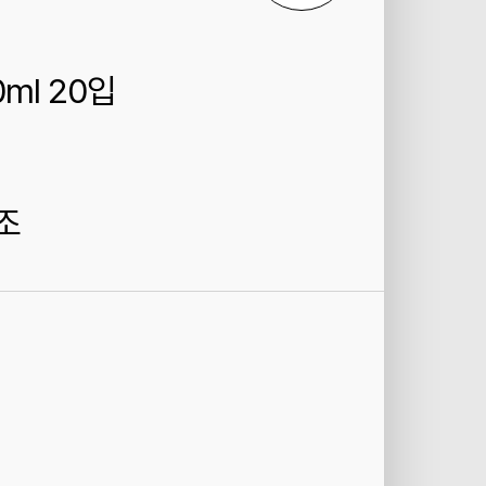
ml 20입
조