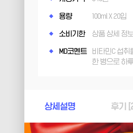
용량
100ml X 20입
소비기한
상품 상세 정
MD코멘트
비타민C 섭취
한 병으로 하
상세설명
후기 [