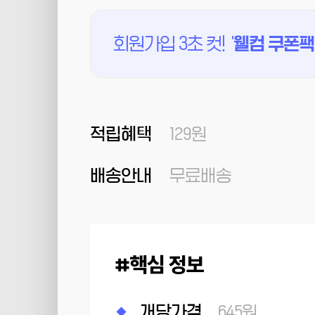
회원가입 3초 컷!
'
웰컴 쿠폰팩
적립혜택
129원
배송안내
무료배송
핵심 정보
개당가격
645원