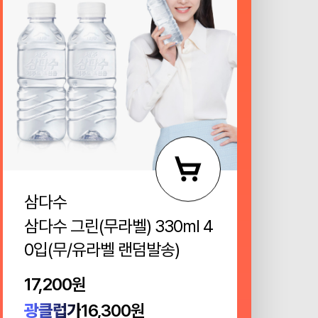
삼다수
꼬소
삼다수 그린(무라벨) 330ml 4
어린
0입(무/유라벨 랜덤발송)
20
차/보
17,200원
28
광클럽가
16,300원
광클