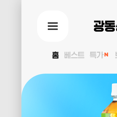
홈
베스트
특가
keyVisual