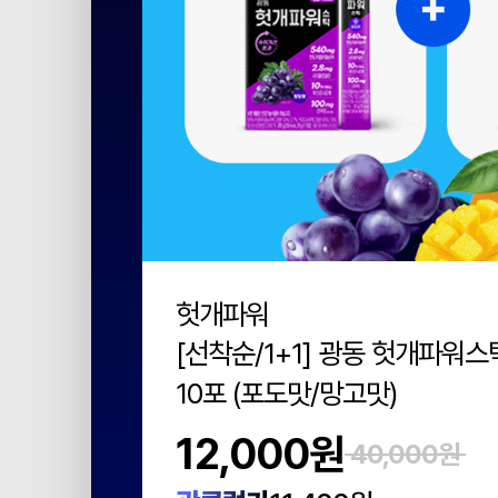
헛개파워
1kg
[선착순/1+1] 광동 헛개파워스
10포 (포도맛/망고맛)
5%
12,000원
40,000원