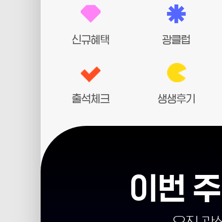
신규혜택
광클럽
출석체크
생생후기
이번 주