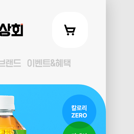
브랜드
이벤트&혜택