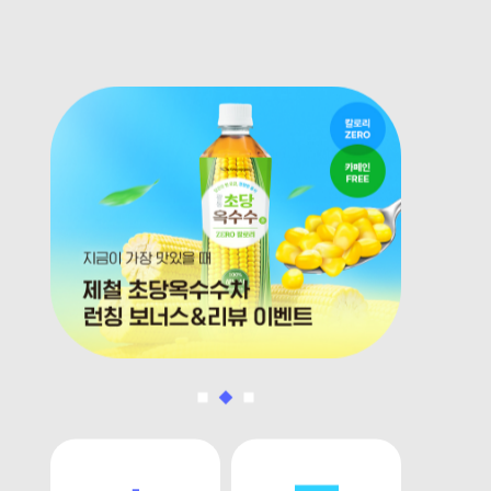
초당옥수
 3종 (양배추,호박팥,석류비트
[8/10
 30포 x 3개
70%
22,
19,700원