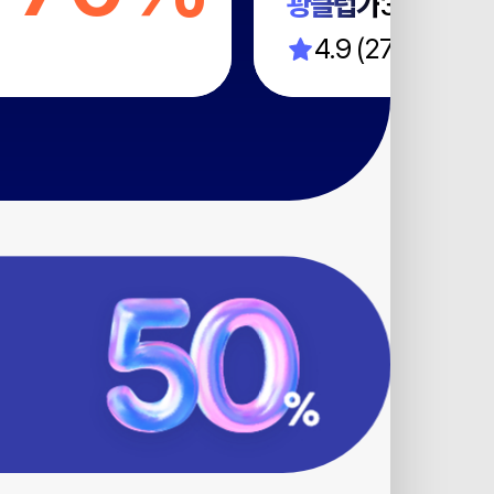
광클럽가
34,200원
4.9 (270)