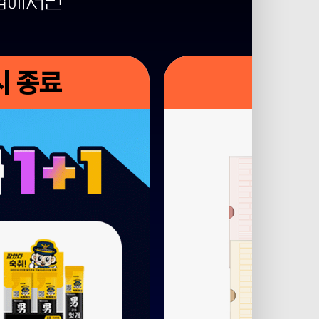
샵에서만
시 종료
재고