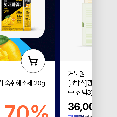
거북원
틱 숙취해소제 20g
[3박스]광동 거북원
中 선택3) 100ml x
70%
36,000원
1