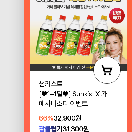
썬키스트
[♥1+1딜♥] Sunkist X 가비
애사비소다 이벤트
66%
32,900원
광클럽가
31,300원