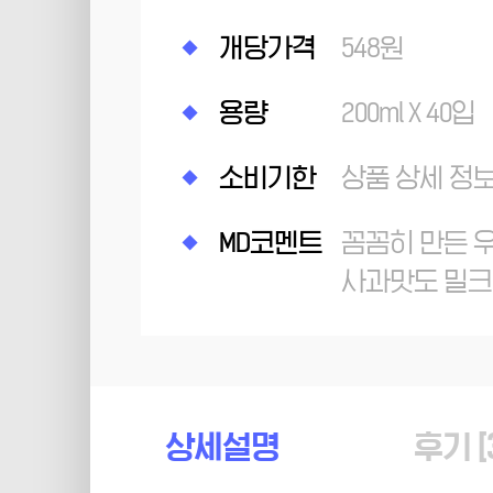
개당가격
548원
용량
200ml X 40입
소비기한
상품 상세 정
MD코멘트
꼼꼼히 만든 
사과맛도 밀크
상세설명
후기 [