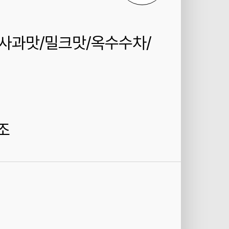
입(사과맛/밀크맛/옥수수차/
조