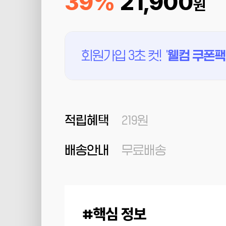
39%
21,900
원
회원가입 3초 컷!
'
웰컴 쿠폰팩
적립혜택
219원
배송안내
무료배송
핵심 정보