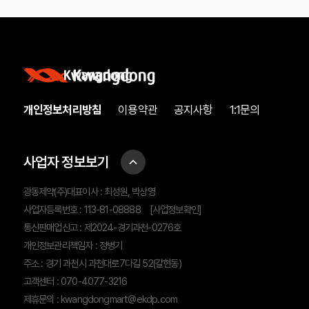
개인정보처리방침
이용약관
공지사항
1:1문의
사업자 정보보기
광동제약(주)대표이사 : 최성원, 박상영
사업자등록번호 : 113-81-08888
[사업정보확인]
통신판매업신고 : 제2024-경기과천-0276호
개인정보관리책임자 : 정병기
주소 : 경기 과천시 과천대로7다길 52(갈현동)
고객센터 : 070-4077-3216
제휴문의 :
kwangdongmart@ekdp.com