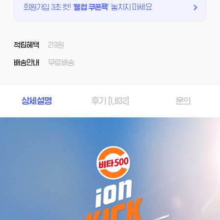
회원가입 3초 컷!
'
웰컴 쿠폰팩
'
놓치지 마세요
적립혜택
219원
배송안내
무료배송
상세설명
후기 [
1,832
]
문의