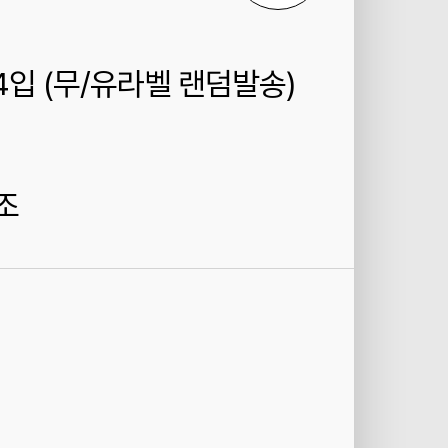
4입 (무/유라벨 랜덤발송)
조