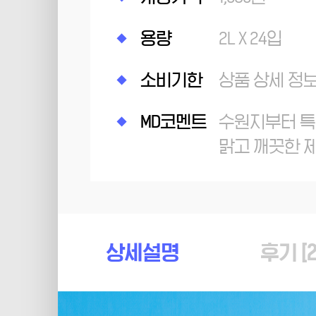
용량
2L X 24입
소비기한
상품 상세 정
MD코멘트
수원지부터 
맑고 깨끗한 
상세설명
후기 [
2