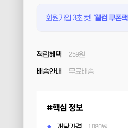
회원가입 3초 컷!
'
웰컴 쿠폰팩
적립혜택
259원
배송안내
무료배송
핵심 정보
개당가격
1,080원