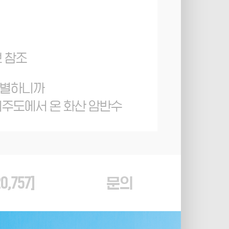
보 참조
특별하니까
제주도에서 온 화산 암반수
0,757
]
문의