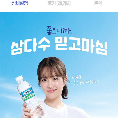
상세설명
후기 [
20,762
]
문의