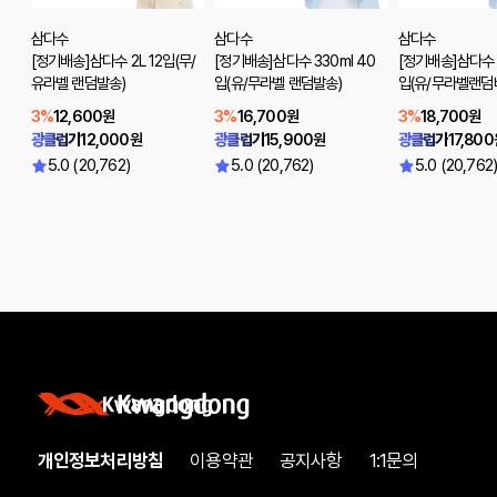
삼다수
삼다수
삼다수
[정기배송]삼다수 2L 12입(무/
[정기배송]삼다수 330ml 40
[정기배송]삼다수 
유라벨 랜덤발송)
입(유/무라벨 랜덤발송)
입(유/무라벨랜덤
3%
12,600원
3%
16,700원
3%
18,700원
광클럽가
12,000원
광클럽가
15,900원
광클럽가
17,80
5.0 (20,762)
5.0 (20,762)
5.0 (20,762
개인정보처리방침
이용약관
공지사항
1:1문의