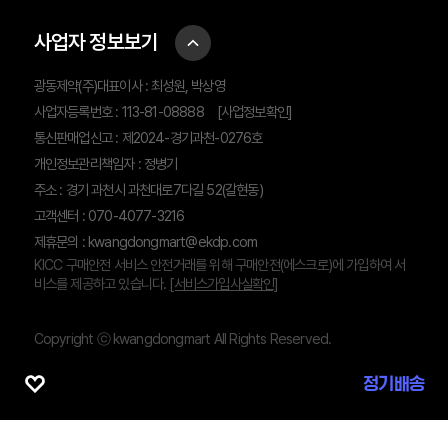
사업자 정보보기
광동제약(주)대표이사 : 최성원, 박상영
사업자등록번호 : 113-81-08888
[사업정보확인]
통신판매업신고 : 제2024-경기과천-0276호
개인정보관리책임자 : 정병기
주소 : 경기 과천시 과천대로7다길 52(갈현동)
고객센터 : 070-4077-3216
제휴문의 :
kwangdongmart@ekdp.com
KICC 구매안전 서비스 안전거래를 위해 구매안전(에스크로)에 가입하여 서
비스를 제공하고 있습니다.
[서비스가입사실확인]
Copyright ⓒ kwangdongmart All Rights Reserved.
정기배송