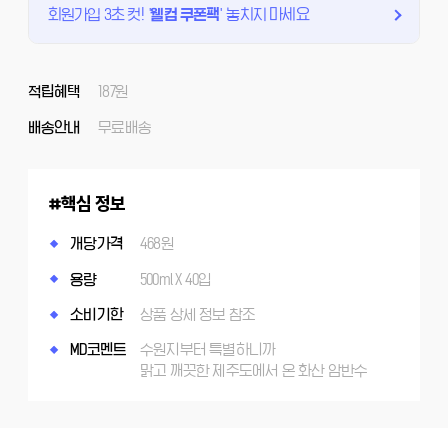
회원가입 3초 컷!
'
웰컴 쿠폰팩
'
놓치지 마세요
적립혜택
187원
배송안내
무료배송
핵심 정보
개당가격
468원
용량
500ml X 40입
소비기한
상품 상세 정보 참조
MD코멘트
수원지부터 특별하니까
맑고 깨끗한 제주도에서 온 화산 암반수