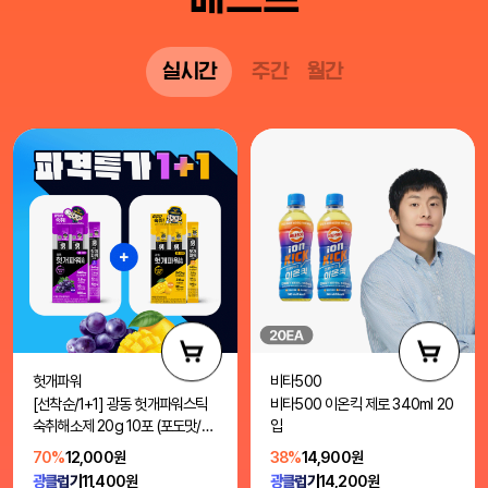
실시간
주간
월간
헛개파워
비타500
[선착순/1+1] 광동 헛개파워스틱
비타500 이온킥 제로 340ml 20
숙취해소제 20g 10포 (포도맛/망
입
고맛)
70%
12,000원
38%
14,900원
광클럽가
11,400원
광클럽가
14,200원