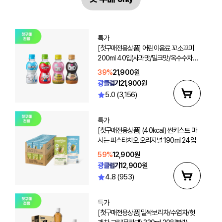
특가
[첫구매전용상품] 어린이음료 꼬소꼬미
200ml 40입(사과맛/밀크맛/옥수수차/
보리차 선택2)
39%
21,900원
광클럽가
21,900원
5.0 (3,156)
특가
[첫구매전용상품] (40kcal) 썬키스트 마
시는 피스타치오 오리지널 190ml 24입
59%
12,900원
광클럽가
12,900원
4.8 (953)
특가
[첫구매전용상품]밀싹보리차/수염차/헛