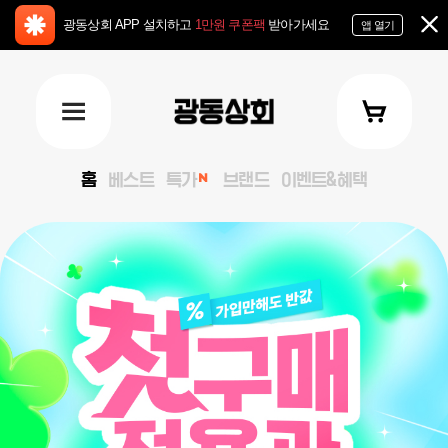
광동상회 APP 설치하고
1만원 쿠폰팩
받아가세요
앱 열기
홈
베스트
특가
브랜드
이벤트&혜택
keyVisual