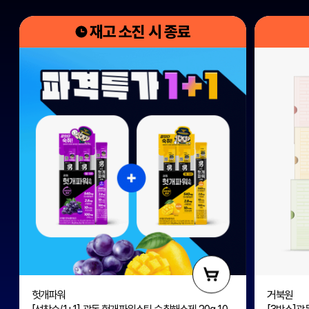
재고 소진 시 종료
헛개파워
거북원