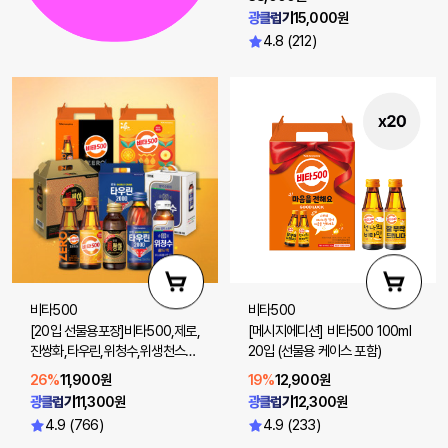
광클럽가
15,000원
4.8 (212)
비타500
비타500
[20입 선물용포장]비타500,제로,
[메시지에디션] 비타500 100ml
진쌍화,타우린,위청수,위생천스파
20입 (선물용 케이스 포함)
클링제로 20입
26%
11,900원
19%
12,900원
광클럽가
11,300원
광클럽가
12,300원
4.9 (766)
4.9 (233)