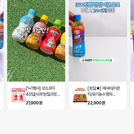
[1+1행사] 꼬소꼬미
[光딜★] 애사비/이온
40입(사과맛/밀크맛/
킥/유기농수염차
옥수수차/보리차 택2)
500ml 24입+6입
21,900원
22,900원
(100원♥)