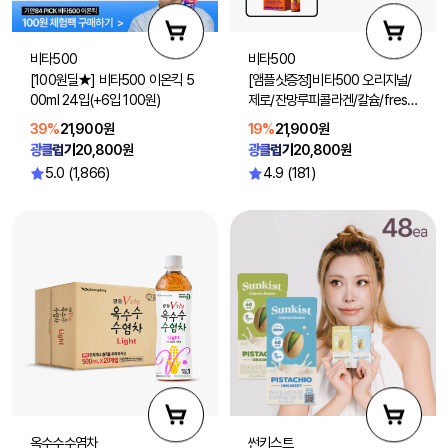
비타500
비타500
[100원딜★] 비타500 이온킥 5
[앰플샷증정]비타500 오리지널/
00ml 24입(+6입 100원)
제로/잔망루피콜라겐/칼슘/fresh
100ml 40입 (맛 선택1)
39%
21,900원
19%
21,900원
광클럽가
20,800원
광클럽가
20,800원
5.0 (1,866)
4.9 (181)
옥수수수염차
썬키스트