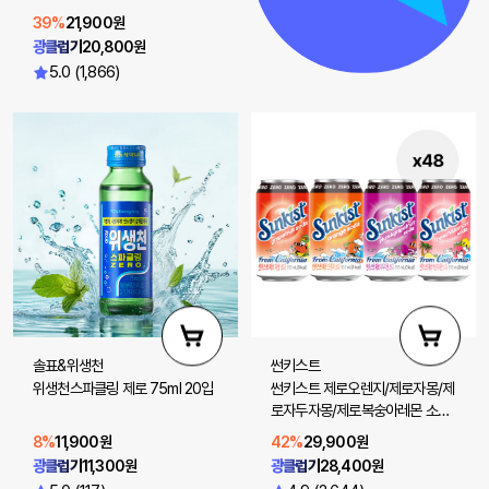
39%
21,900원
광클럽가
20,800원
5.0 (1,866)
솔표&위생천
썬키스트
위생천스파클링 제로 75ml 20입
썬키스트 제로오렌지/제로자몽/제
로자두자몽/제로복숭아레몬 소다
355ml 48입(선택 2)
8%
11,900원
42%
29,900원
광클럽가
11,300원
광클럽가
28,400원