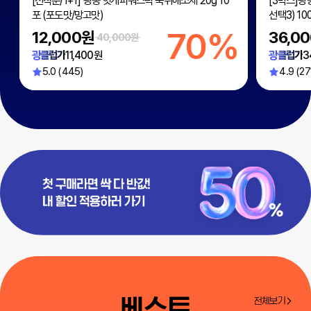
[선착순/1+1] 광동 헛개파워스틱 숙취해소제 20g 10
[3박스]광
포 (포도맛/망고맛)
선택3) 100
%
70%
12,000원
36,0
40,000원
광클럽가
11,400원
광클럽가
3
5.0 (445)
4.9 (27
베스트
전체보기