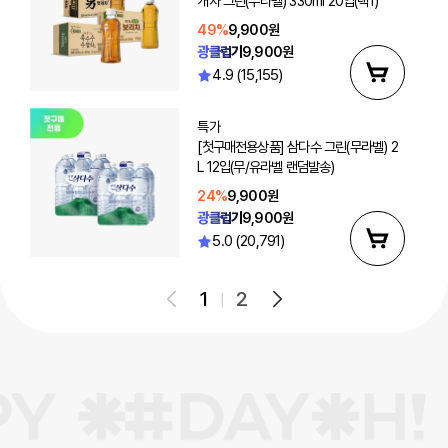
개차 그린(무라벨) 330ml 20입(택1)
49%
9,900원
광클럽가
9,900원
4.9 (15,155)
특가
[첫구매전용상품] 삼다수 그린(무라벨) 2
L 12입(무/유라벨 랜덤발송)
24%
9,900원
광클럽가
9,900원
5.0 (20,791)
1
2