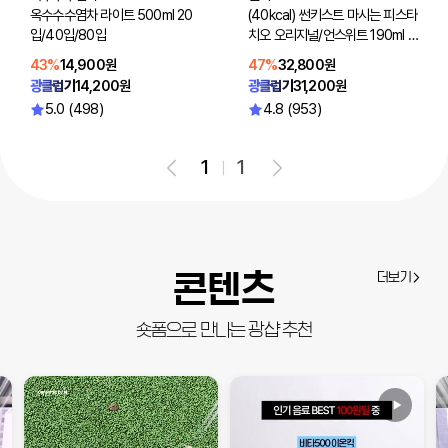
옥수수수염차 라이트 500ml 20
(40kcal) 썬키스트 마시는 피스타
입/40입/80입
치오 오리지널/언스위트 190ml 4
8입(선택2)
43%
14,900원
47%
32,800원
광클럽가
14,200원
광클럽가
31,200원
5.0 (498)
4.8 (953)
1
1
콘텐츠
더보기
숏폼으로 만나는 광샵 추천