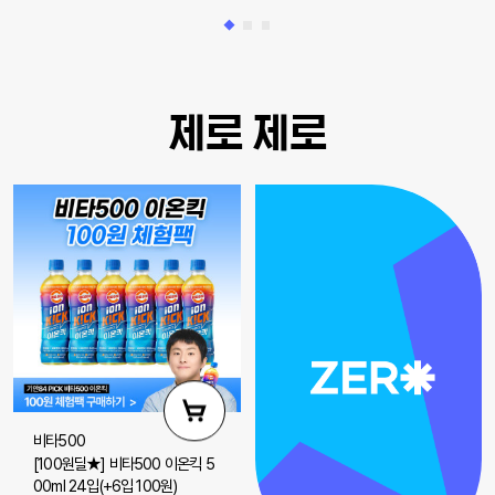
제로 제로
비타500
[100원딜★] 비타500 이온킥 5
00ml 24입(+6입 100원)