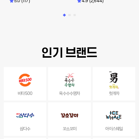
5.0 (117)
4.9 (2,644)
인기 브랜드
비타500
옥수수수염차
헛개차
삼다수
꼬소꼬미
아이스웨일