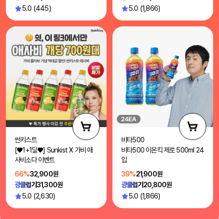
5.0 (445)
5.0 (1,866)
썬키스트
비타500
[♥1+1딜♥] Sunkist X 가비 애
비타500 이온킥 제로 500ml 24
사비소다 이벤트
입
66%
32,900원
39%
21,900원
광클럽가
31,300원
광클럽가
20,800원
5.0 (2,630)
5.0 (1,866)