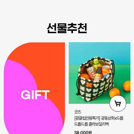
선물추천
굿즈
[광클럽전용특가] 광동상회x드롭
드롭드롭 콜라보딜리백
38,000원