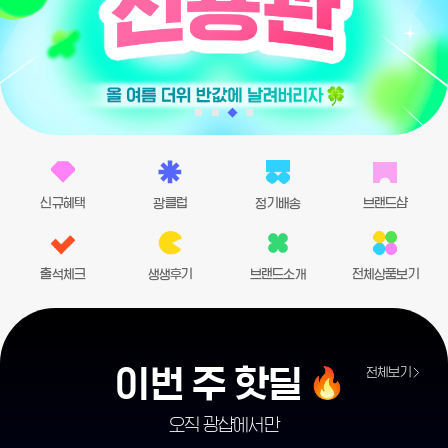
신규혜택
광클럽
정기배송
브랜드샵
출석체크
생생후기
브랜드소개
전체상품보기
이번 주 핫딜
전체보기
오직 광샵에서만