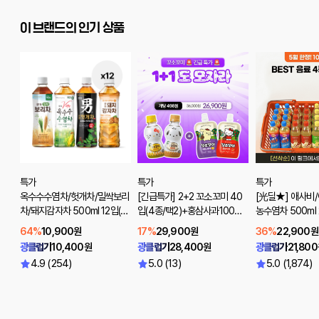
이 브랜드의 인기 상품
특가
특가
특가
옥수수수염차/헛개차/밀싹보리
[긴급특가] 2+2 꼬소꼬미 40
[光딜★] 애사비
차/돼지감자차 500ml 12입(선
입(4종/택2)+홍삼사과100ml
농수염차 500ml 
택1)
(7입)+배도라지100ml(7입)
00원♥)
64%
10,900원
17%
29,900원
36%
22,900원
광클럽가
10,400원
광클럽가
28,400원
광클럽가
21,80
4.9 (254)
5.0 (13)
5.0 (1,874)