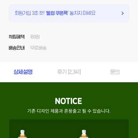
회원가입 3초 컷!
'
웰컴 쿠폰팩
'
놓치지 마세요
적립혜택
169원
배송안내
무료배송
상세설명
후기 [
2,341
]
문의