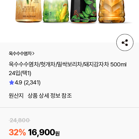
옥수수수염차
옥수수수염차/헛개차/밀싹보리차/돼지감자차 500ml
24입(택1)
4.9 (2,341)
원산지 상품 상세 정보 참조
24,800
32%
16,900
원