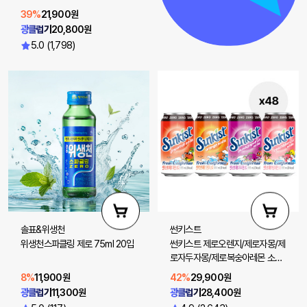
39%
21,900원
광클럽가
20,800원
5.0 (1,798)
솔표&위생천
썬키스트
위생천스파클링 제로 75ml 20입
썬키스트 제로오렌지/제로자몽/제
로자두자몽/제로복숭아레몬 소다
355ml 48입(선택 2)
8%
11,900원
42%
29,900원
광클럽가
11,300원
광클럽가
28,400원