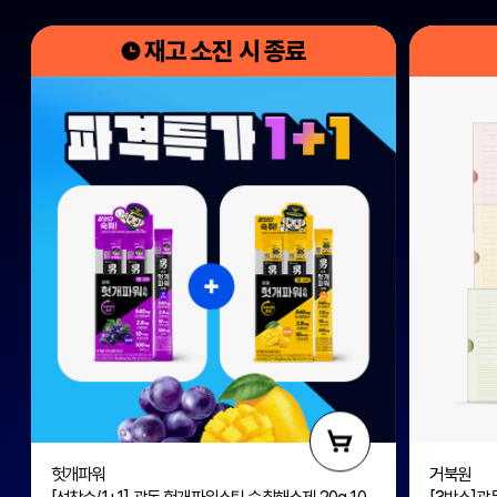
재고 소진 시 종료
헛개파워
거북원