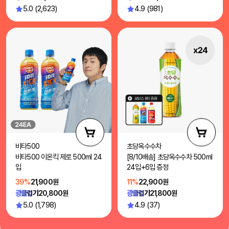
5.0 (2,623)
4.9 (981)
비타500
초당옥수수차
비타500 이온킥 제로 500ml 24
[8/10배송] 초당옥수수차 500ml
입
24입+6입 증정
39%
21,900원
11%
22,900원
광클럽가
20,800원
광클럽가
21,800원
5.0 (1,798)
4.9 (37)