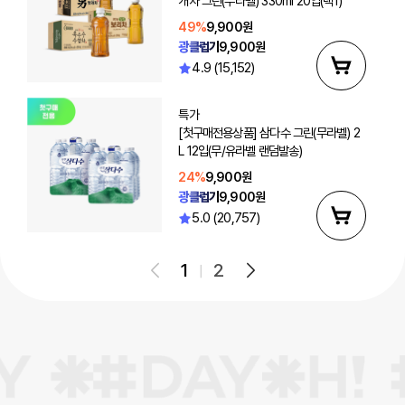
개차 그린(무라벨) 330ml 20입(택1)
49%
9,900원
광클럽가
9,900원
4.9 (15,152)
특가
[첫구매전용상품] 삼다수 그린(무라벨) 2
L 12입(무/유라벨 랜덤발송)
24%
9,900원
광클럽가
9,900원
5.0 (20,757)
1
2