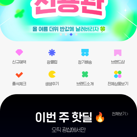
신규혜택
광클럽
정기배송
브랜드샵
출석체크
생생후기
브랜드소개
전체상품보기
이번 주 핫딜
전체보기
오직 광샵에서만