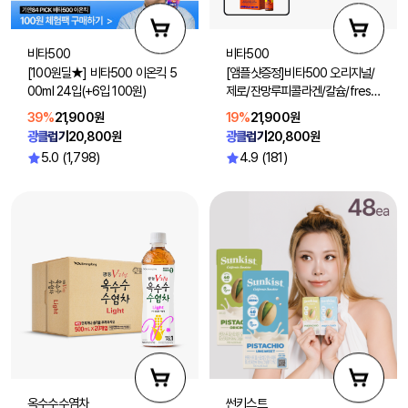
비타500
비타500
[100원딜★] 비타500 이온킥 5
[앰플샷증정]비타500 오리지널/
00ml 24입(+6입 100원)
제로/잔망루피콜라겐/칼슘/fresh
100ml 40입 (맛 선택1)
39%
21,900원
19%
21,900원
광클럽가
20,800원
광클럽가
20,800원
5.0 (1,798)
4.9 (181)
옥수수수염차
썬키스트