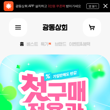
광동상회 APP 설치하고
1만원 쿠폰팩
받아가세요
앱 열기
홈
베스트
특가
브랜드
이벤트&혜택
keyVisual