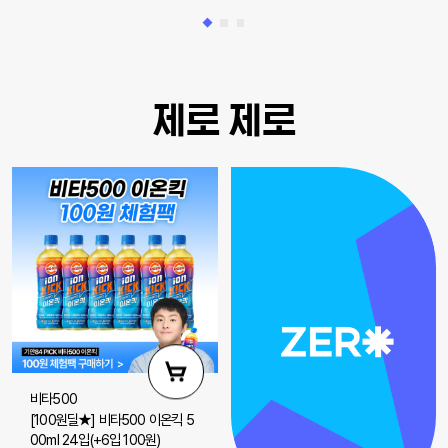
제로 제로
비타500
[100원딜★] 비타500 이온킥 5
00ml 24입(+6입 100원)