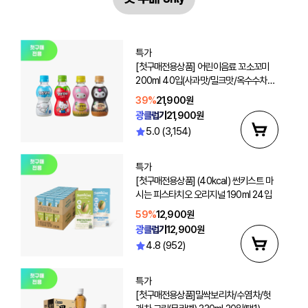
특가
[첫구매전용상품] 어린이음료 꼬소꼬미
200ml 40입(사과맛/밀크맛/옥수수차/
보리차 선택2)
39%
21,900원
광클럽가
21,900원
5.0 (3,154)
특가
[첫구매전용상품] (40kcal) 썬키스트 마
시는 피스타치오 오리지널 190ml 24입
59%
12,900원
광클럽가
12,900원
4.8 (952)
특가
[첫구매전용상품]밀싹보리차/수염차/헛