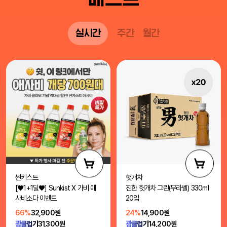
실시간
주간
월간
썬키스트
헛개차
[♥1+1딜♥] Sunkist X 가비 애
진한 헛개차 그린(무라벨) 330ml
사비소다 이벤트
20입
66%
32,900원
24%
14,900원
광클럽가
31,300원
광클럽가
14,200원