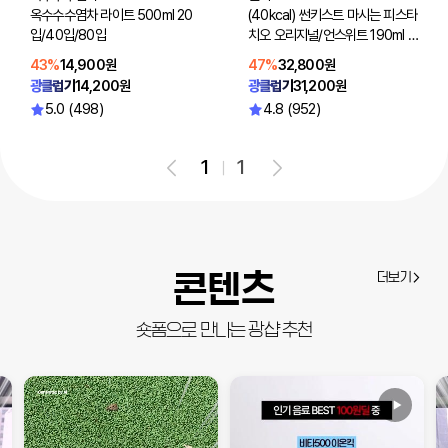
옥수수수염차 라이트 500ml 20
(40kcal) 썬키스트 마시는 피스타
입/40입/80입
치오 오리지널/언스위트 190ml 4
8입(선택2)
43%
14,900원
47%
32,800원
광클럽가
14,200원
광클럽가
31,200원
5.0 (498)
4.8 (952)
1
1
콘텐츠
더보기
숏폼으로 만나는 광샵 추천