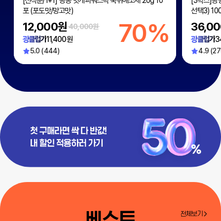
[선착순/1+1] 광동 헛개파워스틱 숙취해소제 20g 10
[3박스]광
포 (포도맛/망고맛)
선택3) 100
%
70%
12,000원
36,0
40,000원
광클럽가
11,400원
광클럽가
3
5.0 (444)
4.9 (27
베스트
전체보기