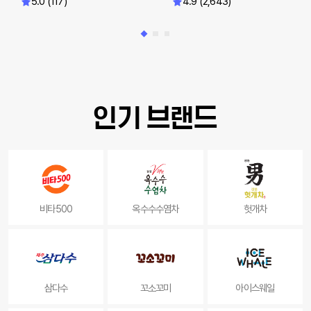
5.0 (117)
4.9 (2,643)
인기 브랜드
비타500
옥수수수염차
헛개차
삼다수
꼬소꼬미
아이스웨일