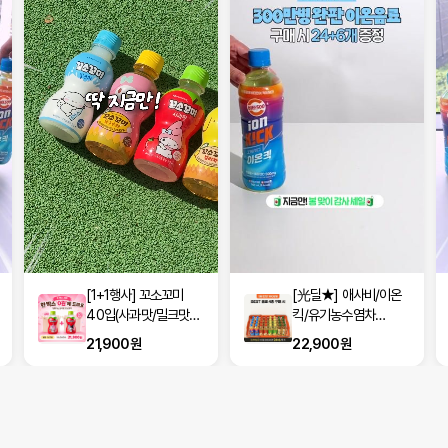
[1+1행사] 꼬소꼬미
[光딜★] 애사비/이온
40입(사과맛/밀크맛/
킥/유기농수염차
옥수수차/보리차 택2)
500ml 24입+6입
21,900원
22,900원
(100원♥)