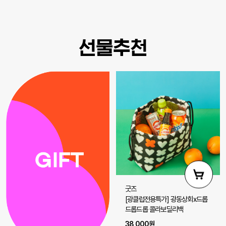
선물추천
굿즈
[광클럽전용특가] 광동상회x드롭
드롭드롭 콜라보딜리백
38,000원