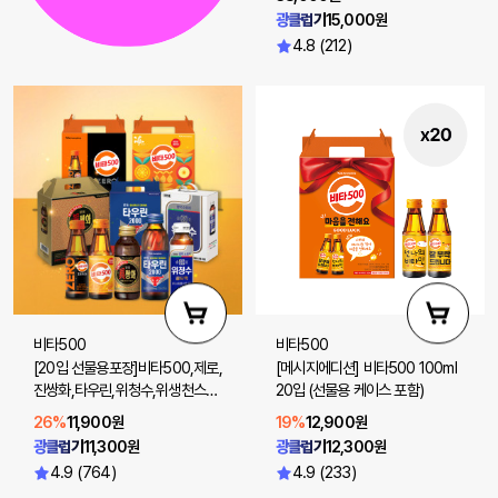
광클럽가
15,000원
4.8 (212)
비타500
비타500
[20입 선물용포장]비타500,제로,
[메시지에디션] 비타500 100ml
진쌍화,타우린,위청수,위생천스파
20입 (선물용 케이스 포함)
클링제로 20입
26%
11,900원
19%
12,900원
광클럽가
11,300원
광클럽가
12,300원
4.9 (764)
4.9 (233)