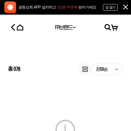
광동상회 APP 설치하고
1만원 쿠폰팩
받아가세요
앱 열기
FR브랜드
총
0
개
판매순