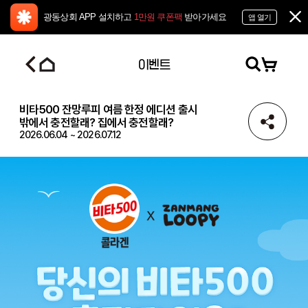
광동상회 APP 설치하고
1만원 쿠폰팩
받아가세요
앱 열기
이벤트
비타500 잔망루피 여름 한정 에디션 출시
밖에서 충전할래? 집에서 충전할래?
2026.06.04
~
2026.07.12