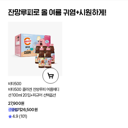
잔망루피로 올 여름 귀염+시원하게!
비타500
비타500 콜라겐 잔망루피 여름에디
션 100ml 20입+피규어 선택옵션
27,900원
광클럽가
26,500원
4.9 (101)