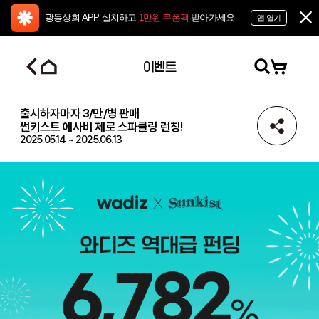
광동상회 APP 설치하고
1만원 쿠폰팩
받아가세요
앱 열기
이벤트
출시하자마자 3/만/병 판매
썬키스트 애사비 제로 스파클링 런칭!
2025.05.14
~
2025.06.13