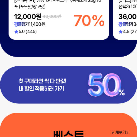
[선착순/1+1] 광동 헛개파워스틱 숙취해소제 20g 10
[3박스]광
포 (포도맛/망고맛)
선택3) 100
%
70%
12,000원
36,0
40,000원
광클럽가
11,400원
광클럽가
3
5.0 (445)
4.9 (27
베스트
전체보기