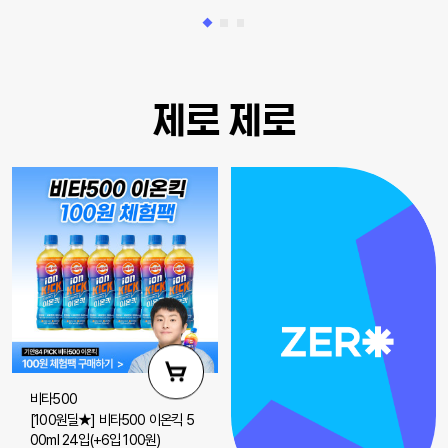
제로 제로
비타500
[100원딜★] 비타500 이온킥 5
00ml 24입(+6입 100원)