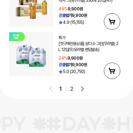
개차 그린(무라벨) 330ml 20입(택1)
49%
9,900원
광클럽가
9,900원
4.9 (15,155)
특가
[첫구매전용상품] 삼다수 그린(무라벨) 2
L 12입(무/유라벨 랜덤발송)
24%
9,900원
광클럽가
9,900원
5.0 (20,792)
1
2