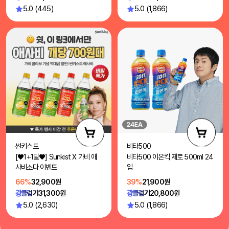
5.0 (445)
5.0 (1,866)
썬키스트
비타500
[♥1+1딜♥] Sunkist X 가비 애
비타500 이온킥 제로 500ml 24
사비소다 이벤트
입
66%
32,900원
39%
21,900원
광클럽가
31,300원
광클럽가
20,800원
5.0 (2,630)
5.0 (1,866)