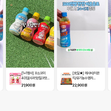
[1+1행사] 꼬소꼬미
[光딜★] 애사비/이온
40입(사과맛/밀크맛/
킥/유기농수염차
옥수수차/보리차 택2)
500ml 24입+6입
21,900원
22,900원
(100원♥)