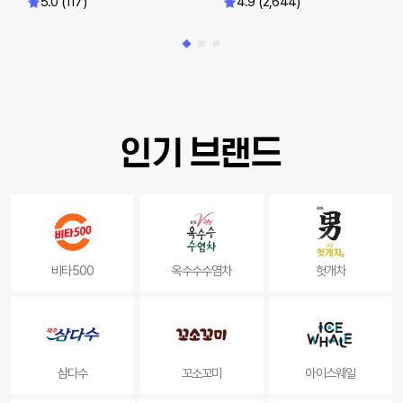
5.0 (117)
4.9 (2,644)
인기 브랜드
비타500
옥수수수염차
헛개차
삼다수
꼬소꼬미
아이스웨일