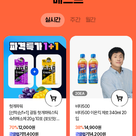
실시간
주간
월간
헛개파워
비타500
[선착순/1+1] 광동 헛개파워스틱
비타500 이온킥 제로 340ml 20
숙취해소제 20g 10포 (포도맛/망
입
고맛)
70%
12,000원
38%
14,900원
광클럽가
11,400원
광클럽가
14,200원