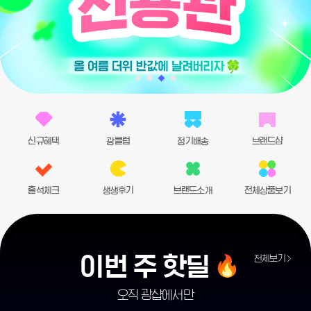
신규혜택
광클럽
정기배송
브랜드샵
출석체크
생생후기
브랜드소개
전체상품보기
이번 주 핫딜
전체보기
오직 광샵에서만