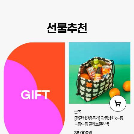
선물추천
굿즈
[광클럽전용특가] 광동상회x드롭
드롭드롭 콜라보딜리백
38,000원