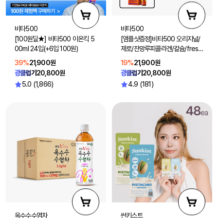
비타500
비타500
[100원딜★] 비타500 이온킥 5
[앰플샷증정]비타500 오리지널/
00ml 24입(+6입 100원)
제로/잔망루피콜라겐/칼슘/fresh
100ml 40입 (맛 선택1)
39%
21,900원
19%
21,900원
광클럽가
20,800원
광클럽가
20,800원
5.0 (1,866)
4.9 (181)
옥수수수염차
썬키스트