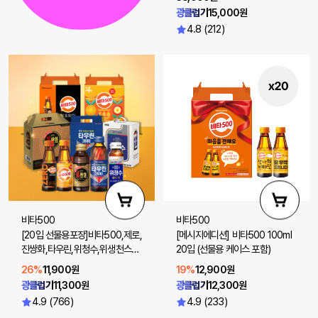
광클럽가
15,000원
4.8 (212)
비타500
비타500
[20입 선물용포장]비타500,제로,
[메시지에디션] 비타500 100ml
진쌍화,타우린,위청수,위생천스파
20입 (선물용 케이스 포함)
클링제로 20입
26%
11,900원
19%
12,900원
광클럽가
11,300원
광클럽가
12,300원
4.9 (766)
4.9 (233)