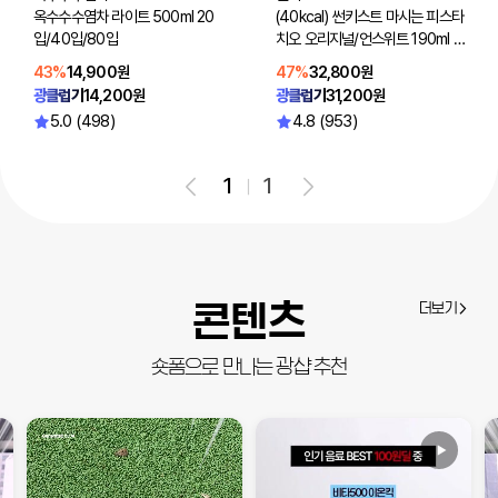
옥수수수염차 라이트 500ml 20
(40kcal) 썬키스트 마시는 피스타
입/40입/80입
치오 오리지널/언스위트 190ml 4
8입(선택2)
43%
14,900원
47%
32,800원
광클럽가
14,200원
광클럽가
31,200원
5.0 (498)
4.8 (953)
1
1
콘텐츠
더보기
숏폼으로 만나는 광샵 추천