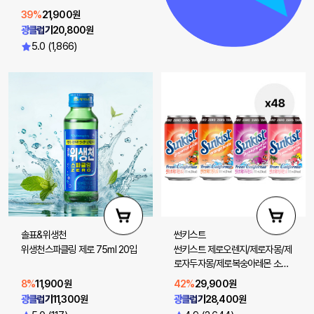
39%
21,900원
광클럽가
20,800원
5.0 (1,866)
솔표&위생천
썬키스트
위생천스파클링 제로 75ml 20입
썬키스트 제로오렌지/제로자몽/제
로자두자몽/제로복숭아레몬 소다
355ml 48입(선택 2)
8%
11,900원
42%
29,900원
광클럽가
11,300원
광클럽가
28,400원