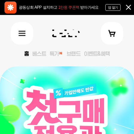
광동상회 APP 설치하고
1만원 쿠폰팩
받아가세요
앱 열기
홈
베스트
특가
브랜드
이벤트&혜택
keyVisual