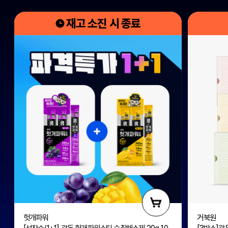
재고 소진 시 종료
헛개파워
거북원