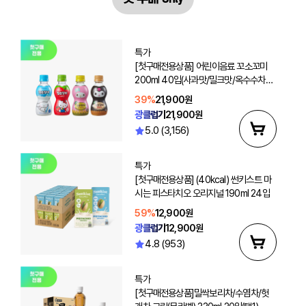
특가
[첫구매전용상품] 어린이음료 꼬소꼬미
200ml 40입(사과맛/밀크맛/옥수수차/
보리차 선택2)
39%
21,900원
광클럽가
21,900원
5.0 (3,156)
특가
[첫구매전용상품] (40kcal) 썬키스트 마
시는 피스타치오 오리지널 190ml 24입
59%
12,900원
광클럽가
12,900원
4.8 (953)
특가
[첫구매전용상품]밀싹보리차/수염차/헛