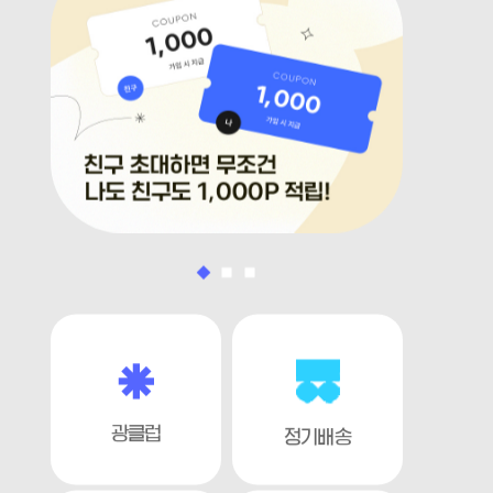
광클럽
정기배송