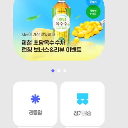
광클럽
정기배송